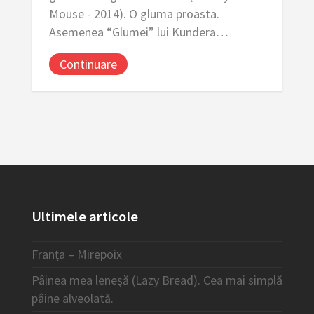
Mouse - 2014). O gluma proasta.
Asemenea “Glumei” lui Kundera…
Continuare
Ultimele articole
Franța – Mirepoix
Pâinea mea leneșă (Lazy Bread). Cea mai simplă
pâine alveolată.