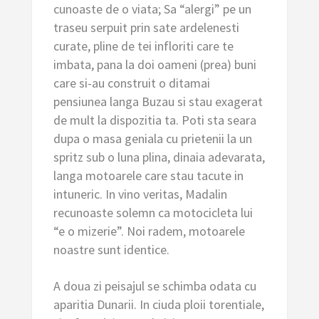
cunoaste de o viata; Sa “alergi” pe un
traseu serpuit prin sate ardelenesti
curate, pline de tei infloriti care te
imbata, pana la doi oameni (prea) buni
care si-au construit o ditamai
pensiunea langa Buzau si stau exagerat
de mult la dispozitia ta. Poti sta seara
dupa o masa geniala cu prietenii la un
spritz sub o luna plina, dinaia adevarata,
langa motoarele care stau tacute in
intuneric. In vino veritas, Madalin
recunoaste solemn ca motocicleta lui
“e o mizerie”. Noi radem, motoarele
noastre sunt identice.
A doua zi peisajul se schimba odata cu
aparitia Dunarii. In ciuda ploii torentiale,