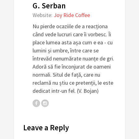
G. Serban
Website:
Joy Ride Coffee
Nu pierde ocaziile de a reacționa
când vede lucruri care îi vorbesc. Îi
place lumea asta așa cum e ea - cu
lumini și umbre, între care se
întrevăd nenumărate nuanțe de gri.
Adoră să fie înconjurat de oameni
normali. Situl de față, care nu
reclamă nu știu ce pretenții, le este
dedicat intr-un fel. (V. Bojan)
Leave a Reply