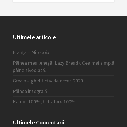
Ultimele articole
Franța – Mirepoix
Pâinea mea leneșă (Lazy Bread). Cea mai simplă
pâine alveolată.
Grecia – ghid fictiv de acces 2020
Pâinea integrală
Kamut 100%, hidratare 100%
Ultimele Comentarii