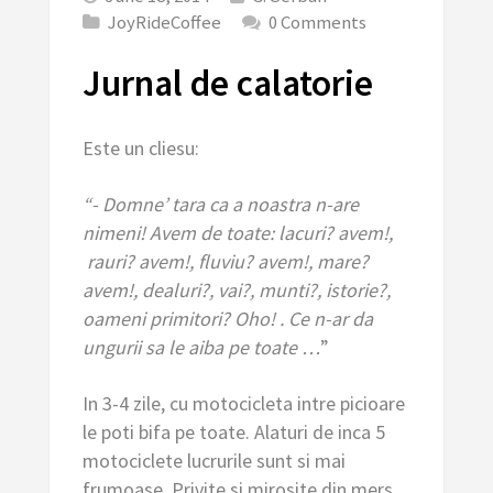
JoyRideCoffee
0 Comments
Jurnal de calatorie
Este un cliesu:
“- Domne’ tara ca a noastra n-are
nimeni! Avem de toate: lacuri? avem!,
rauri? avem!, fluviu? avem!, mare?
avem!, dealuri?, vai?, munti?, istorie?,
oameni primitori? Oho! . Ce n-ar da
ungurii sa le aiba pe toate …
”
In 3-4 zile, cu motocicleta intre picioare
le poti bifa pe toate. Alaturi de inca 5
motociclete lucrurile sunt si mai
frumoase. Privite si mirosite din mers