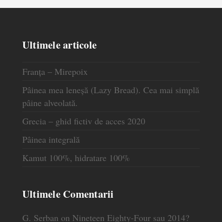
Ultimele articole
Franța – Mirepoix
Pâinea mea leneșă (Lazy Bread). Cea mai simplă
pâine alveolată.
Grecia – ghid fictiv de acces 2020
Pâinea integrală
Kamut 100%, hidratare 100%
Ultimele Comentarii
G. Serban
on
Nineteen Eighty-Four sau 2014?