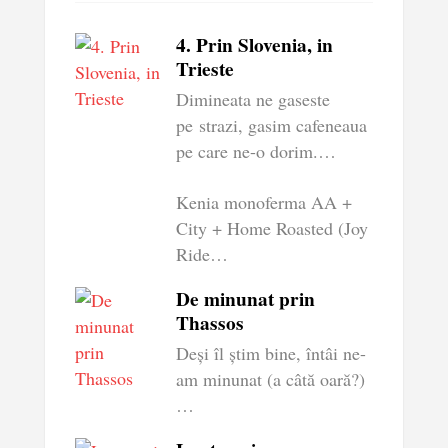
4. Prin Slovenia, in
Trieste
Dimineata ne gaseste
pe strazi, gasim cafeneaua
pe care ne-o dorim.…
Kenia monoferma AA +
City + Home Roasted (Joy
Ride…
De minunat prin
Thassos
Deși îl știm bine, întâi ne-
am minunat (a câtă oară?)
…