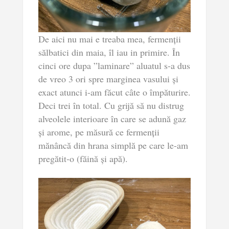
De aici nu mai e treaba mea, fermenții
sălbatici din maia, îl iau in primire. În
cinci ore dupa ”laminare” aluatul s-a dus
de vreo 3 ori spre marginea vasului și
exact atunci i-am făcut câte o împăturire.
Deci trei în total. Cu grijă să nu distrug
alveolele interioare în care se adună gaz
și arome, pe măsură ce fermenții
mănâncă din hrana simplă pe care le-am
pregătit-o (făină și apă).