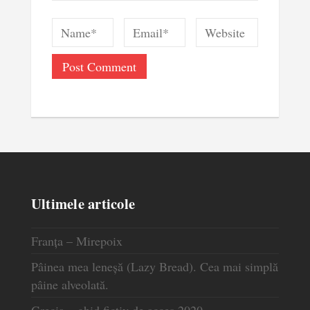
Ultimele articole
Franța – Mirepoix
Pâinea mea leneșă (Lazy Bread). Cea mai simplă
pâine alveolată.