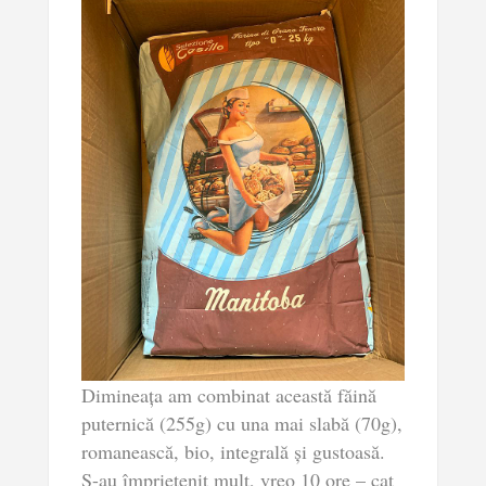
Dimineața am combinat această făină
puternică (255g) cu una mai slabă (70g),
romanească, bio, integrală și gustoasă.
S-au împrietenit mult, vreo 10 ore – cat