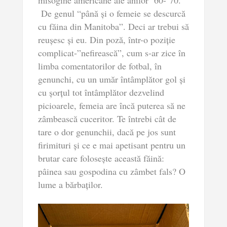
De genul “până și o femeie se descurcă
cu făina din Manitoba”. Deci ar trebui să
reușesc și eu. Din poză, într-o poziție
complicat-”nefirească”, cum s-ar zice în
limba comentatorilor de fotbal, în
genunchi, cu un umăr întâmplător gol și
cu șorțul tot întâmplător dezvelind
picioarele, femeia are încă puterea să ne
zâmbească cuceritor. Te întrebi cât de
tare o dor genunchii, dacă pe jos sunt
firimituri și ce e mai apetisant pentru un
brutar care folosește această făină:
pâinea sau gospodina cu zâmbet fals? O
lume a bărbaților.