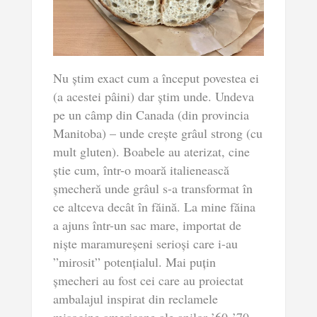
Nu știm exact cum a început povestea ei
(a acestei pâini) dar știm unde. Undeva
pe un câmp din Canada (din provincia
Manitoba) – unde crește grâul strong (cu
mult gluten). Boabele au aterizat, cine
știe cum, într-o moară italienească
șmecheră unde grâul s-a transformat în
ce altceva decât în făină. La mine făina
a ajuns într-un sac mare, importat de
niște maramureșeni serioși care i-au
”mirosit” potențialul. Mai puțin
șmecheri au fost cei care au proiectat
ambalajul inspirat din reclamele
misogine americane ale anilor ’60-’70.