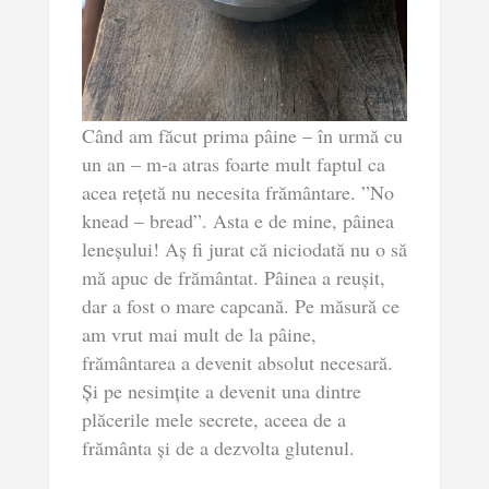
Când am făcut prima pâine – în urmă cu
un an – m-a atras foarte mult faptul ca
acea rețetă nu necesita frământare. ”No
knead – bread”. Asta e de mine, pâinea
leneșului! Aș fi jurat că niciodată nu o să
mă apuc de frământat. Pâinea a reușit,
dar a fost o mare capcană. Pe măsură ce
am vrut mai mult de la pâine,
frământarea a devenit absolut necesară.
Și pe nesimțite a devenit una dintre
plăcerile mele secrete, aceea de a
frământa și de a dezvolta glutenul.