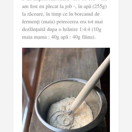
am fost eu plecat la job -, în apă (255g)
la răcoare, în timp ce în borcanul de
fermenți (maia) petrecerea era tot mai
dezlănțuită dupa o hrănire 1:4:4 (10g
maia mama : 40g apă : 40g făina).