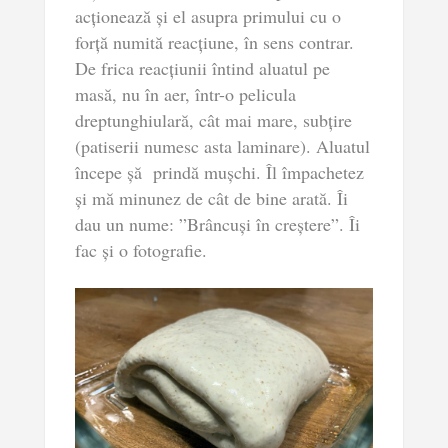
acționează și el asupra primului cu o
forță numită reacțiune, în sens contrar.
De frica reacțiunii întind aluatul pe
masă, nu în aer, într-o pelicula
dreptunghiulară, cât mai mare, subțire
(patiserii numesc asta laminare). Aluatul
începe șă prindă mușchi. Îl împachetez
și mă minunez de cât de bine arată. Îi
dau un nume: ”Brâncuși în creștere”. Îi
fac și o fotografie.