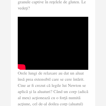
granule captive în rețelele de gluten. Le
vedeți?
Orele lungi de relaxare au dat un aluat
însă prea extensibil care se cere întărit.
Cine ar fi crezut că legile lui Newton se
aplică și la aluaturi? Când un corp (adică
al meu) acționează cu o forță numită
acțiune, cel de-al doilea corp (aluatul)