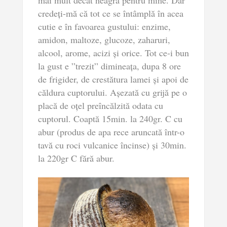
mai mult decât neagră pentru mine. Dar
credeți-mă că tot ce se întâmplă în acea
cutie e în favoarea gustului: enzime,
amidon, maltoze, glucoze, zaharuri,
alcool, arome, acizi și orice. Tot ce-i bun
la gust e ”trezit” dimineața, dupa 8 ore
de frigider, de crestătura lamei și apoi de
căldura cuptorului. Așezată cu grijă pe o
placă de oțel preîncălzită odata cu
cuptorul. Coaptă 15min. la 240gr. C cu
abur (produs de apa rece aruncată într-o
tavă cu roci vulcanice încinse) și 30min.
la 220gr C fără abur.