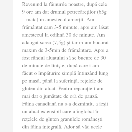
Revenind la făinurile noastre, după cele
9 ore am dat drumul petrecăreților (65g
– maia) în amestecul amorțit. Am
frământat cam 3-5 minute, apoi am lăsat
amestecul la odihnă 30 de minute. Am
adaugat sarea (7,5g) și iar m-am bucurat
maxim de 3-5min de frământare. Apoi a
fost rândul aluatului să se bucure de 30
de minute de liniște, după care i-am
făcut o împăturire simplă întinzând lung
pe masă, până la suferință, rețelele de
gluten din aluat. Pentru reparație i-am
mai dat o jumătate de oră de pauză.
Făina canadiană nu s-a dezmințit, a ieșit
un aluat extensibil care a înglobat în
rețelele de gluten granulele românești
din făina integrală. Ador să văd acele