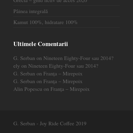
Grecia – ghid fictiv de acces 2020
Pâinea integrală
Kamut 100%, hidratare 100%
Ultimele Comentarii
G. Serban
on
Nineteen Eighty-Four sau 2014?
ely
on
Nineteen Eighty-Four sau 2014?
G. Serban
on
Franța – Mirepoix
G. Serban
on
Franța – Mirepoix
Alin Popescu
on
Franța – Mirepoix
G. Serban - Joy Ride Coffee 2019