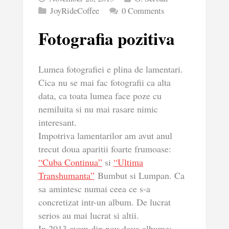
JoyRideCoffee
0 Comments
Fotografia pozitiva
Lumea fotografiei e plina de lamentari.
Cica nu se mai fac fotografii ca alta
data, ca toata lumea face poze cu
nemiluita si nu mai rasare nimic
interesant.
Impotriva lamentarilor am avut anul
trecut doua aparitii foarte frumoase:
“Cuba Continua”
si
“Ultima
Transhumanta”
Bumbut si Lumpan. Ca
sa amintesc numai ceea ce s-a
concretizat intr-un album. De lucrat
serios au mai lucrat si altii.
In 2013 avem din nou doua albume: