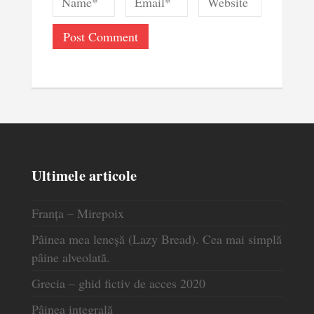
Ultimele articole
Franța – Mirepoix
Pâinea mea leneșă (Lazy Bread). Cea mai simplă
pâine alveolată.
Grecia – ghid fictiv de acces 2020
Pâinea integrală