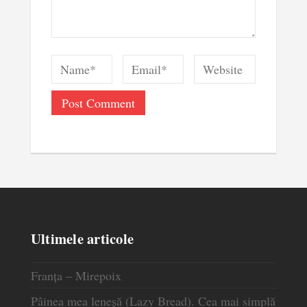
Ultimele articole
Franța – Mirepoix
Pâinea mea leneșă (Lazy Bread). Cea mai simplă