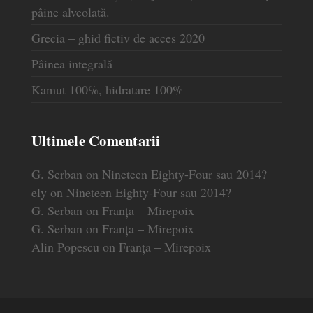
pâine alveolată.
Grecia – ghid fictiv de acces 2020
Pâinea integrală
Kamut 100%, hidratare 100%
Ultimele Comentarii
G. Serban
on
Nineteen Eighty-Four sau 2014?
ely
on
Nineteen Eighty-Four sau 2014?
G. Serban
on
Franța – Mirepoix
G. Serban
on
Franța – Mirepoix
Alin Popescu
on
Franța – Mirepoix