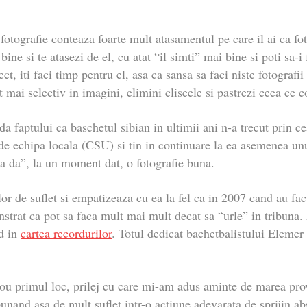
fotografie conteaza foarte mult atasamentul pe care il ai ca fot
bine si te atasezi de el, cu atat “il simti” mai bine si poti sa-i 
t, iti faci timp pentru el, asa ca sansa sa faci niste fotografi
 mai selectiv in imagini, elimini cliseele si pastrezi ceea ce 
a faptului ca baschetul sibian in ultimii ani n-a trecut prin ce
 de echipa locala (CSU) si tin in continuare la ea asemenea unui
“va da”, la un moment dat, o fotografie buna.
or de suflet si empatizeaza cu ea la fel ca in 2007 cand au fac
strat ca pot sa faca mult mai mult decat sa “urle” in tribuna. 
nd in
cartea recordurilor
. Totul dedicat bachetbalistului Elemer
u primul loc, prilej cu care mi-am adus aminte de marea prov
nand asa de mult suflet intr-o actiune adevarata de sprijin abs