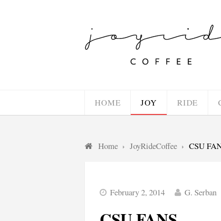
HOME
JOY
RIDE
Home
JoyRideCoffee
CSU FA
February 2, 2014
G. Serban
CSU FANS