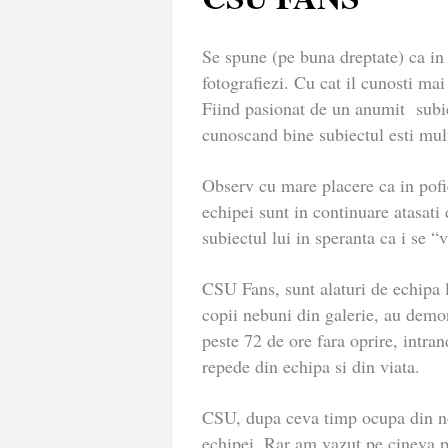
Se spune (pe buna dreptate) ca in 
fotografiezi. Cu cat il cunosti mai 
Fiind pasionat de un anumit subiec
cunoscand bine subiectul esti mult
Observ cu mare placere ca in pofid
echipei sunt in continuare atasati
subiectul lui in speranta ca i se 
CSU Fans, sunt alaturi de echipa l
copii nebuni din galerie, au demon
peste 72 de ore fara oprire, intra
repede din echipa si din viata.
CSU, dupa ceva timp ocupa din no
echipei. Rar am vazut pe cineva pu