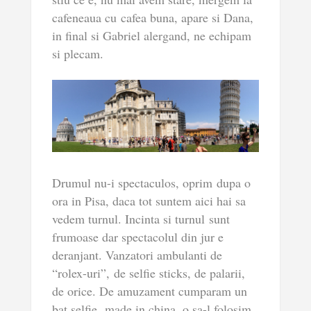
cafeneaua cu cafea buna, apare si Dana,
in final si Gabriel alergand, ne echipam
si plecam.
Drumul nu-i spectaculos, oprim dupa o
ora in Pisa, daca tot suntem aici hai sa
vedem turnul. Incinta si turnul sunt
frumoase dar spectacolul din jur e
deranjant. Vanzatori ambulanti de
“rolex-uri”, de selfie sticks, de palarii,
de orice. De amuzament cumparam un
bat selfie, made in china, o sa-l folosim