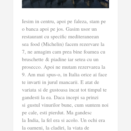
Iesim in centru, apoi pe faleza, stam pe
o banca apoi pe jos. Gasim usor un
restaurant cu specific mediteraneean
sea food (Michelin) facem rezervare la
7, ne amagim cam prea bine foamea cu
bruschette & piadine iar setea cu un
prosecco. Apoi ne mutam rezervarea la
9. Am mai spus-o, in Italia orice ai face
te invarti in jurul mancarii. E atat de
variata si de gustoasa incat tot timpul te
gandesti la ea. Daca incepi sa prinzi
si gustul vinurilor bune, cum suntem noi
pe cale, esti pierdut. Ma gandesc
la India, la fel era si acolo. Un ochi era
la oameni, la cladiri, la viata de