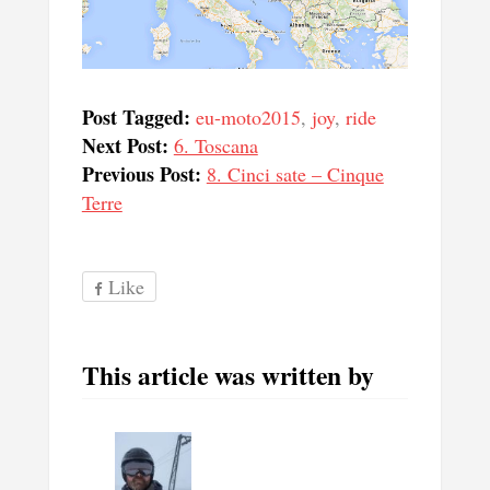
Post Tagged:
eu-moto2015
,
joy
,
ride
Next Post:
6. Toscana
Previous Post:
8. Cinci sate – Cinque
Terre
Like
This article was written by