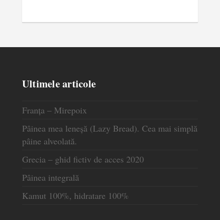
Ultimele articole
Franța – Mirepoix
Pâinea mea leneșă (Lazy Bread). Cea mai simplă
pâine alveolată.
Grecia – ghid fictiv de acces 2020
Pâinea integrală
Kamut 100%, hidratare 100%