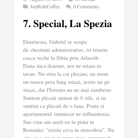
JoyRideCoffee
0 Comments
7. Special, La Spezia
Dimineata, Gabriel se ocupa
de chestiuni administrative, isi trimite
casca veche la Sibiu prin Atlassib.
Dana inca doarme, noi ne uitam in
tavan. Nu stim la cat plecam, nu avem
un traseu prea lung astazi, iesim iar pe
strazi, dar Florenta nu ne mai zambeste.
Suntem plecati numai de 6 zile, si ne
simtim ca plecati de o luna. Poate si
apartamentul intunecat ne influenteaza.
Sau cum am auzit eu in piata in
Romania: “exista ceva in atmosfera”. Nu
stiu ce e, nu mai avem stare, mergem la