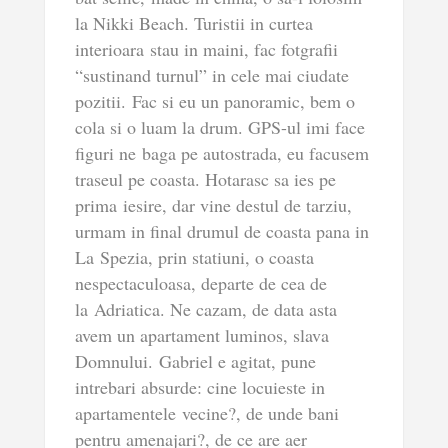
la Nikki Beach. Turistii in curtea
interioara stau in maini, fac fotgrafii
“sustinand turnul” in cele mai ciudate
pozitii. Fac si eu un panoramic, bem o
cola si o luam la drum. GPS-ul imi face
figuri ne baga pe autostrada, eu facusem
traseul pe coasta. Hotarasc sa ies pe
prima iesire, dar vine destul de tarziu,
urmam in final drumul de coasta pana in
La Spezia, prin statiuni, o coasta
nespectaculoasa, departe de cea de
la Adriatica. Ne cazam, de data asta
avem un apartament luminos, slava
Domnului. Gabriel e agitat, pune
intrebari absurde: cine locuieste in
apartamentele vecine?, de unde bani
pentru amenajari?, de ce are aer