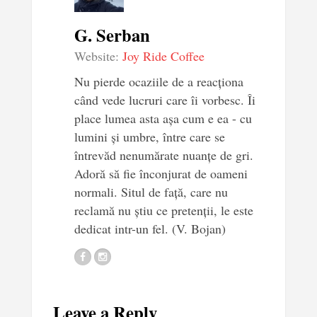
G. Serban
Website:
Joy Ride Coffee
Nu pierde ocaziile de a reacționa
când vede lucruri care îi vorbesc. Îi
place lumea asta așa cum e ea - cu
lumini și umbre, între care se
întrevăd nenumărate nuanțe de gri.
Adoră să fie înconjurat de oameni
normali. Situl de față, care nu
reclamă nu știu ce pretenții, le este
dedicat intr-un fel. (V. Bojan)
Leave a Reply