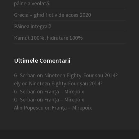
pâine alveolată.
Grecia – ghid fictiv de acces 2020
Pâinea integrală
Kamut 100%, hidratare 100%
Ultimele Comentarii
G. Serban
on
Nineteen Eighty-Four sau 2014?
ely
on
Nineteen Eighty-Four sau 2014?
G. Serban
on
Franța – Mirepoix
G. Serban
on
Franța – Mirepoix
Alin Popescu
on
Franța – Mirepoix