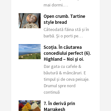
mai dormi.…
Open crumb. Tartine
style bread
Câteodată făina stă și în
barbă. Și o porti pe…
Scoția. În căutarea
concediului perfect (6).
Highland – Noi și oi.
Dar gata cu cafele &
băutură & mâncăruri. E
timpul și de ceva peisaje.
Drumul spre nord
continuă
7. În derivă prin
Marrakesh