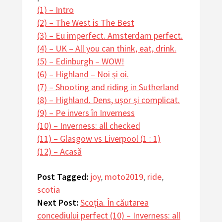
(1) – Intro
(2) – The West is The Best
(3) – Eu imperfect. Amsterdam perfect.
(4) – UK – All you can think, eat, drink.
(5) – Edinburgh – WOW!
(6) – Highland – Noi și oi.
(7) – Shooting and riding in Sutherland
(8) – Highland. Dens, ușor și complicat.
(9) – Pe invers în Inverness
(10) – Inverness: all checked
(11) – Glasgow vs Liverpool (1 : 1)
(12) – Acasă
Post Tagged:
joy
,
moto2019
,
ride
,
scotia
Next Post:
Scoția. În căutarea
concediului perfect (10) – Inverness: all