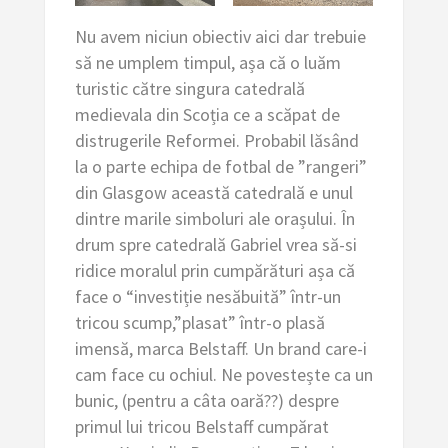
Nu avem niciun obiectiv aici dar trebuie
să ne umplem timpul, așa că o luăm
turistic către singura catedrală
medievala din Scoția ce a scăpat de
distrugerile Reformei. Probabil lăsând
la o parte echipa de fotbal de ”rangeri”
din Glasgow această catedrală e unul
dintre marile simboluri ale orașului. În
drum spre catedrală Gabriel vrea să-si
ridice moralul prin cumpărături așa că
face o “investiție nesăbuită” într-un
tricou scump,”plasat” într-o plasă
imensă, marca Belstaff. Un brand care-i
cam face cu ochiul. Ne povestește ca un
bunic, (pentru a câta oară??) despre
primul lui tricou Belstaff cumpărat