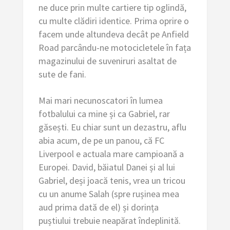
ne duce prin multe cartiere tip oglindă,
cu multe clădiri identice. Prima oprire o
facem unde altundeva decât pe Anfield
Road parcându-ne motocicletele în fața
magazinului de suveniruri asaltat de
sute de fani.
Mai mari necunoscatori în lumea
fotbalului ca mine și ca Gabriel, rar
găsești. Eu chiar sunt un dezastru, aflu
abia acum, de pe un panou, că FC
Liverpool e actuala mare campioană a
Europei. David, băiatul Danei și al lui
Gabriel, deși joacă tenis, vrea un tricou
cu un anume Salah (spre rușinea mea
aud prima dată de el) și dorința
puștiului trebuie neapărat îndeplinită.