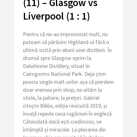
(11) – Glasgow vs
Liverpool (1 : 1)
Pentru că ne-au impresionat mult, nu
puteam să părăsim Highland-ul fără o
ultimă vizită prin aburii unei distilerii. În
drumul spre Glasgow oprim la
Dalwhinnie Distillery, situat în
Cairngorms National Park. Deja știm
poezia single malt-urilor așa că pierdem
doar vremea prin shop, ne uităm la
sticle, la pahare, la prețuri. Gabriel
citește Biblia, ediția revizuită 2019, și
învață repede ceva rugăciuni în engleză.
Câteodată dacă ești credincios, se
întâmplă și miracole. La plecarea din