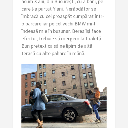
acum X ani, din București, cu Z bani, pe
care l-a purtat Y ani. Nerăbdător se
îmbracă cu cel proaspăt cumpărat într-
o parcare iar pe cel vechi BMW mi-l
îndeasă mie în buzunar. Berea își face
efectul, trebuie să mergem la toaletă.
Bun pretext ca să ne lipim de altă
terasă cu alte pahare în mână.