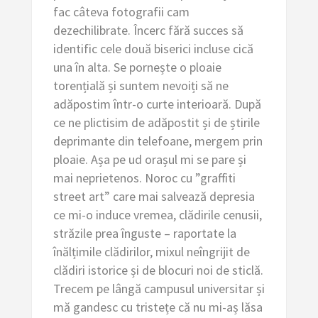
fac câteva fotografii cam
dezechilibrate. Încerc fără succes să
identific cele două biserici incluse cică
una în alta. Se pornește o ploaie
torențială și suntem nevoiți să ne
adăpostim într-o curte interioară. După
ce ne plictisim de adăpostit și de știrile
deprimante din telefoane, mergem prin
ploaie. Așa pe ud orașul mi se pare și
mai neprietenos. Noroc cu ”graffiti
street art” care mai salvează depresia
ce mi-o induce vremea, clădirile cenusii,
străzile prea înguste – raportate la
înălțimile clădirilor, mixul neîngrijit de
clădiri istorice și de blocuri noi de sticlă.
Trecem pe lângă campusul universitar și
mă gandesc cu tristețe că nu mi-aș lăsa