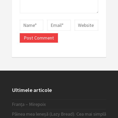
Ultimele articole
Franța – Mirepoix
Pâinea mea leneșă (Lazy Bread). Cea mai simplă