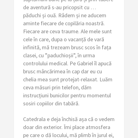
de aventură s-au pricopsit cu …
păduchi și ouă. Râdem și ne aducem
aminte fiecare de copilăria noastră.
Fiecare are ceva traume. Ale mele sunt
cele în care, dupa o vacanță de vară
infinită, mă trezeam brusc scos în fața
clasei, cu ”paduchioșii”, în urma
controlului medical. Pe Gabriel îl apucă
brusc mâncărimea în cap dar eu cu
chelia mea sunt protejat-relaxat. Luăm
ceva măsuri prin telefon, dăm
instrucțiuni bunicilor pentru momentul
sosiri copiilor din tabără.
Catedrala e deja închisă așa că o vedem
doar din exterior. Îmi place atmosfera
pe care o dă locului, mă plimb în jurul ei,