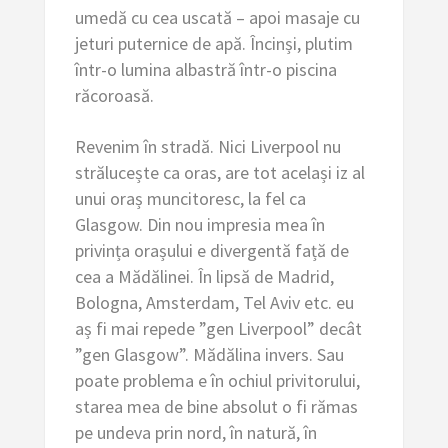
umedă cu cea uscată – apoi masaje cu
jeturi puternice de apă. Încinși, plutim
într-o lumina albastră într-o piscina
răcoroasă.
Revenim în stradă. Nici Liverpool nu
strălucește ca oras, are tot același iz al
unui oraș muncitoresc, la fel ca
Glasgow. Din nou impresia mea în
privința orașului e divergentă față de
cea a Mădălinei. În lipsă de Madrid,
Bologna, Amsterdam, Tel Aviv etc. eu
aș fi mai repede ”gen Liverpool” decât
”gen Glasgow”. Mădălina invers. Sau
poate problema e în ochiul privitorului,
starea mea de bine absolut o fi rămas
pe undeva prin nord, în natură, în