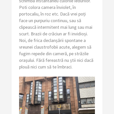
schimba instantaneu culorile ledurilor.
Poti colora camera înviolet, în
portocaliu, în roz etc. Dacă vrei poți
face un purpuriu continuu, sau să
clipească intermitent mai lung sau mai
scurt. Brazii de crăciun ar fi invidioși.
Noi, de frica declanșării spontane a
vreunei claustrofobii acute, alegem să
fugim repede din cameră, pe străzile
orașului. Fără fereastră nu știi nici dacă
plouă nici cum să te îmbraci.