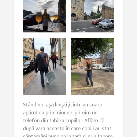
Stând noi așa liniștiți, într-un soare
apărut ca prin minune, primim un
telefon din tabăra copiilor. Aflăm că
după vara aceasta în care copiii au stat
săptămâni bune pe la țară și prin tabere