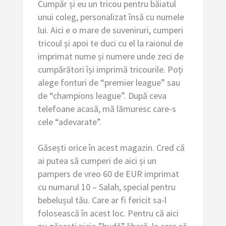
Cumpăr și eu un tricou pentru băiatul
unui coleg, personalizat însă cu numele
lui. Aici e o mare de suveniruri, cumperi
tricoul și apoi te duci cu el la raionul de
imprimat nume și numere unde zeci de
cumpărători își imprimă tricourile. Poți
alege fonturi de “premier league” sau
de “champions league”. După ceva
telefoane acasă, mă lămuresc care-s
cele “adevarate”.
Găsești orice în acest magazin. Cred că
ai putea să cumperi de aici și un
pampers de vreo 60 de EUR imprimat
cu numarul 10 – Salah, special pentru
bebelușul tău. Care ar fi fericit sa-l
folosească în acest loc. Pentru că aici