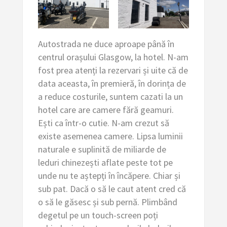
Autostrada ne duce aproape până în
centrul orașului Glasgow, la hotel. N-am
fost prea atenți la rezervari și uite că de
data aceasta, în premieră, în dorința de
a reduce costurile, suntem cazati la un
hotel care are camere fără geamuri.
Ești ca într-o cutie. N-am crezut să
existe asemenea camere. Lipsa luminii
naturale e suplinită de miliarde de
leduri chinezești aflate peste tot pe
unde nu te aștepți în încăpere. Chiar și
sub pat. Dacă o să le caut atent cred că
o să le găsesc și sub pernă. Plimbând
degetul pe un touch-screen poți