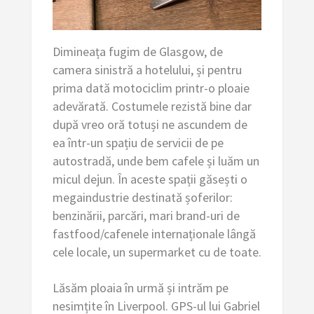
Dimineața fugim de Glasgow, de
camera sinistră a hotelului, și pentru
prima dată motociclim printr-o ploaie
adevărată. Costumele rezistă bine dar
după vreo oră totuși ne ascundem de
ea într-un spațiu de servicii de pe
autostradă, unde bem cafele și luăm un
micul dejun. În aceste spații găsești o
megaindustrie destinată șoferilor:
benzinării, parcări, mari brand-uri de
fastfood/cafenele internaționale lângă
cele locale, un supermarket cu de toate.
Lăsăm ploaia în urmă și intrăm pe
nesimțite în Liverpool. GPS-ul lui Gabriel