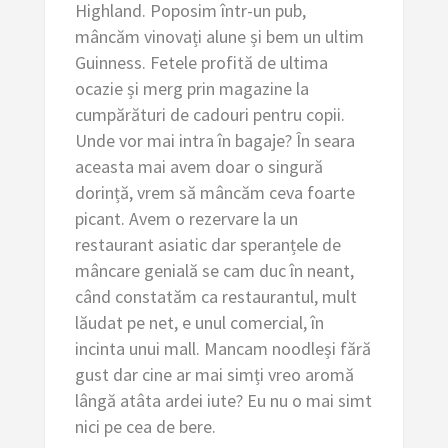
Highland. Poposim într-un pub,
mâncăm vinovați alune și bem un ultim
Guinness. Fetele profită de ultima
ocazie și merg prin magazine la
cumpărături de cadouri pentru copii.
Unde vor mai intra în bagaje? În seara
aceasta mai avem doar o singură
dorință, vrem să mâncăm ceva foarte
picant. Avem o rezervare la un
restaurant asiatic dar speranțele de
mâncare genială se cam duc în neant,
când constatăm ca restaurantul, mult
lăudat pe net, e unul comercial, în
incinta unui mall. Mancam noodleși fără
gust dar cine ar mai simți vreo aromă
lângă atâta ardei iute? Eu nu o mai simt
nici pe cea de bere.