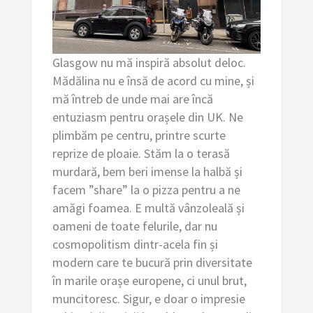
Glasgow nu mă inspiră absolut deloc.
Mădălina nu e însă de acord cu mine, și
mă întreb de unde mai are încă
entuziasm pentru orașele din UK. Ne
plimbăm pe centru, printre scurte
reprize de ploaie. Stăm la o terasă
murdară, bem beri imense la halbă și
facem ”share” la o pizza pentru a ne
amăgi foamea. E multă vânzoleală și
oameni de toate felurile, dar nu
cosmopolitism dintr-acela fin și
modern care te bucură prin diversitate
în marile orașe europene, ci unul brut,
muncitoresc. Sigur, e doar o impresie