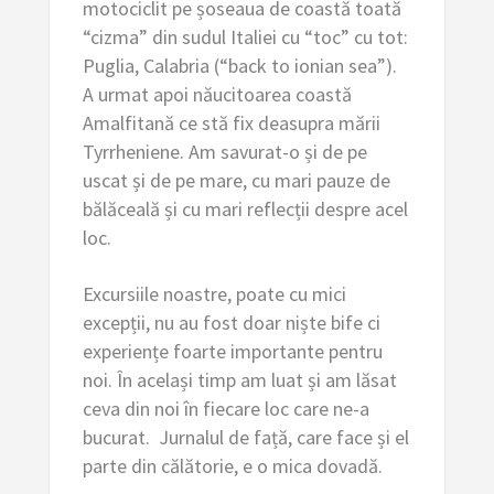
motociclit pe șoseaua de coastă toată
“cizma” din sudul Italiei cu “toc” cu tot:
Puglia, Calabria (“back to ionian sea”).
A urmat apoi năucitoarea coastă
Amalfitană ce stă fix deasupra mării
Tyrrheniene. Am savurat-o și de pe
uscat și de pe mare, cu mari pauze de
bălăceală și cu mari reflecții despre acel
loc.
Excursiile noastre, poate cu mici
excepții, nu au fost doar niște bife ci
experiențe foarte importante pentru
noi. În același timp am luat și am lăsat
ceva din noi în fiecare loc care ne-a
bucurat. Jurnalul de față, care face și el
parte din călătorie, e o mica dovadă.