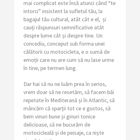
mai complicat este însă atunci când “te
intorci” insistent la sufletul tău, la
bagajul tău cultural, atât cât e el, și
cauți răspunsuri semnificative atât
despre lume cât și despre tine. Un
concediu, conceput sub forma unei
călătorii cu motocicleta, e o sumă de
emoții care nu are cum să nu lase urme
în tine, pe termen lung.
Dar hai să nu ne luăm prea în serios,
vrem doar să ne resetăm, să facem băi
repetate în Mediterană și în Atlantic, să
mâncăm că sparții tot ce e gustos, să
bem vinuri bune și ginuri tonice
delicioase, să ne bucurăm de
motocicleală și de peisaje, ca niște