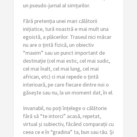
un pseudo-jurnal al simțurilor.
Fără pretenția unei mari călătorii
inițiatice, tură noastră e mai mult una
egoistă, a plăcerilor. Traseul nici măcar
nu are o țintă fizică, un obiectiv
“maxim” sau un punct important de
destinație (cel mai estic, cel mai sudic,
cel mai înalt, cel mai lung, cel mai
african, etc) ci mai repede o țintă
interioară, pe care fiecare dintre noi o
găsește sau nu, la un moment dat, în el.
Invariabil, nu poți înțelege o călătorie
fără să “te intorci” acasă, repetat,
virtual și subiectiv, făcând comparații cu
ceea ce e în “gradina” ta, bun sau rău. Și