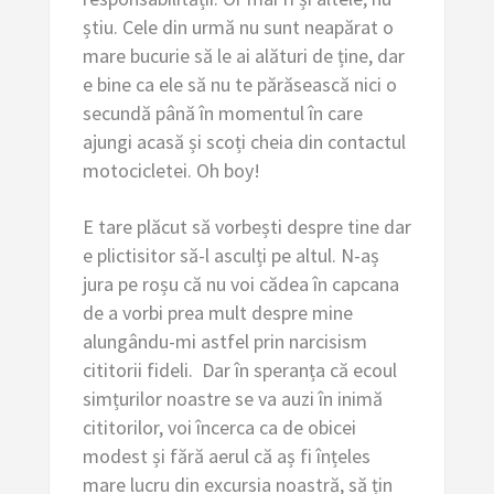
știu. Cele din urmă nu sunt neapărat o
mare bucurie să le ai alături de ține, dar
e bine ca ele să nu te părăsească nici o
secundă până în momentul în care
ajungi acasă și scoți cheia din contactul
motocicletei. Oh boy!
E tare plăcut să vorbești despre tine dar
e plictisitor să-l asculți pe altul. N-aș
jura pe roșu că nu voi cădea în capcana
de a vorbi prea mult despre mine
alungându-mi astfel prin narcisism
cititorii fideli. Dar în speranța că ecoul
simțurilor noastre se va auzi în inimă
cititorilor, voi încerca ca de obicei
modest și fără aerul că aș fi înțeles
mare lucru din excursia noastră, să țin