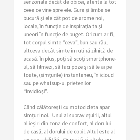
senzoriale decât de obicei, atente la tot
ceea ce vine spre ele. Gura și limba se
bucură și ele cât pot de arome noi,
locale, în funcție de inspirația ta și
uneori în funcție de buget. Oricum ar fi,
tot corpul simte “ceva”, bun sau rău,
altceva decât simte în rutină zilnică de
acasă. În plus, poți să scoți smartphone-
ul, să filmezi, să faci poze și să le ai pe
toate, (simțurile) instantaneu, în icloud
sau pe whatsup-ul prietenilor
“invidioși”.
Când călătorești cu motocicleta apar
simțuri noi. Unul al supraviețuirii, altul
al ieșiri din zona de confort, al dorului
de casă, al dorului de copil. Altul este al
responsabilității. Or mai fi și altele, nu