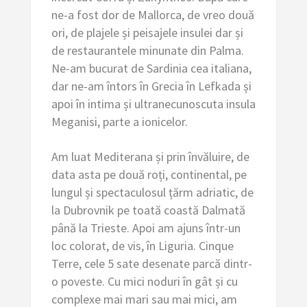
ne-a fost dor de Mallorca, de vreo două
ori, de plajele și peisajele insulei dar și
de restaurantele minunate din Palma.
Ne-am bucurat de Sardinia cea italiana,
dar ne-am întors în Grecia în Lefkada și
apoi în intima și ultranecunoscuta insula
Meganisi, parte a ionicelor.
Am luat Mediterana și prin învăluire, de
data asta pe două roți, continental, pe
lungul și spectaculosul țărm adriatic, de
la Dubrovnik pe toată coastă Dalmată
până la Trieste. Apoi am ajuns într-un
loc colorat, de vis, în Liguria. Cinque
Terre, cele 5 sate desenate parcă dintr-
o poveste. Cu mici noduri în gât și cu
complexe mai mari sau mai mici, am