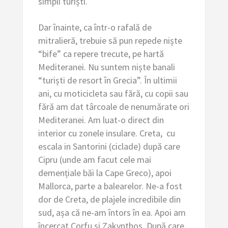
simpli turiști.
Dar înainte, ca într-o rafală de
mitralieră, trebuie să pun repede niște
“bife” ca repere trecute, pe hartă
Mediteranei. Nu suntem niște banali
“turiști de resort în Grecia”. În ultimii
ani, cu moticicleta sau fără, cu copii sau
fără am dat târcoale de nenumărate ori
Mediteranei. Am luat-o direct din
interior cu zonele insulare. Creta, cu
escala in Santorini (ciclade) după care
Cipru (unde am facut cele mai
demențiale băi la Cape Greco), apoi
Mallorca, parte a balearelor. Ne-a fost
dor de Creta, de plajele incredibile din
sud, așa că ne-am întors în ea. Apoi am
încercat Corfu și Zakynthos. După care