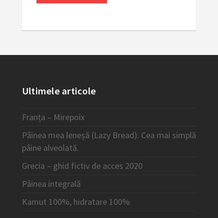
Ultimele articole
Franța – Mirepoix
Pâinea mea leneșă (Lazy Bread). Cea mai simplă
pâine alveolată.
Grecia – ghid fictiv de acces 2020
Pâinea integrală
Kamut 100%, hidratare 100%