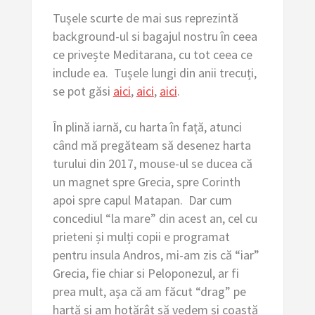
Tușele scurte de mai sus reprezintă
background-ul si bagajul nostru în ceea
ce privește Meditarana, cu tot ceea ce
include ea. Tușele lungi din anii trecuți,
se pot găsi
aici
,
aici
,
aici
.
În plină iarnă, cu harta în față, atunci
când mă pregăteam să desenez harta
turului din 2017, mouse-ul se ducea că
un magnet spre Grecia, spre Corinth
apoi spre capul Matapan. Dar cum
concediul “la mare” din acest an, cel cu
prieteni și mulți copii e programat
pentru insula Andros, mi-am zis că “iar”
Grecia, fie chiar si Peloponezul, ar fi
prea mult, așa că am făcut “drag” pe
hartă și am hotărât să vedem și coastă